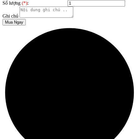
Số lượng
(*)
:
Ghi chú
Mua Ngay