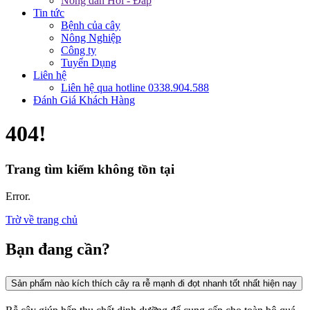
Nông dân Hỏi - Đáp
Tin tức
Bệnh của cây
Nông Nghiệp
Công ty
Tuyển Dụng
Liên hệ
Liên hệ qua hotline 0338.904.588
Đánh Giá Khách Hàng
404!
Trang tìm kiếm không tồn tại
Error.
Trờ về trang chủ
Bạn đang cần?
Sản phẩm nào kích thích cây ra rễ mạnh đi đọt nhanh tốt nhất hiện nay