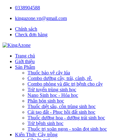
0338904588
kingazone.vn@gmail.com
Chính sách
Check đơn hàng
Trang chủ
Giới thiệu
Sản Phẩm
Thuốc bảo vệ cây lúa
Combo dưỡng cây, trái, cành, rễ.
Combo phòng và đặc trị bệnh cho cây
Trừ tuyến trùng sinh học
Nano Sinh học - Hóa học
Phân bón sinh học
Thuốc diệt sâu, côn trùng sinh học
Cải tạo đất - Phục hồi đất sinh học
Thuốc dưỡng hoa - dưỡng trái sinh học
Trừ bệnh sinh học
Thuốc trị xoăn ngọn - xoăn đọt sinh học
Kiến Thức Cây trồng