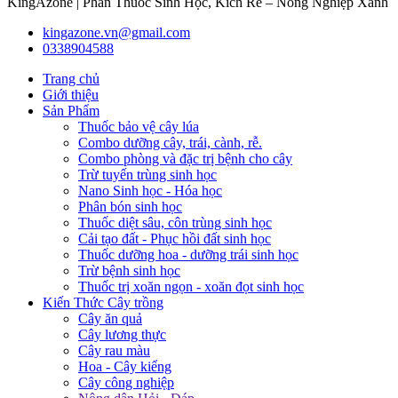
KingAzone | Phân Thuốc Sinh Học, Kích Rễ – Nông Nghiệp Xanh
kingazone.vn@gmail.com
0338904588
Trang chủ
Giới thiệu
Sản Phẩm
Thuốc bảo vệ cây lúa
Combo dưỡng cây, trái, cành, rễ.
Combo phòng và đặc trị bệnh cho cây
Trừ tuyến trùng sinh học
Nano Sinh học - Hóa học
Phân bón sinh học
Thuốc diệt sâu, côn trùng sinh học
Cải tạo đất - Phục hồi đất sinh học
Thuốc dưỡng hoa - dưỡng trái sinh học
Trừ bệnh sinh học
Thuốc trị xoăn ngọn - xoăn đọt sinh học
Kiến Thức Cây trồng
Cây ăn quả
Cây lương thực
Cây rau màu
Hoa - Cây kiểng
Cây công nghiệp