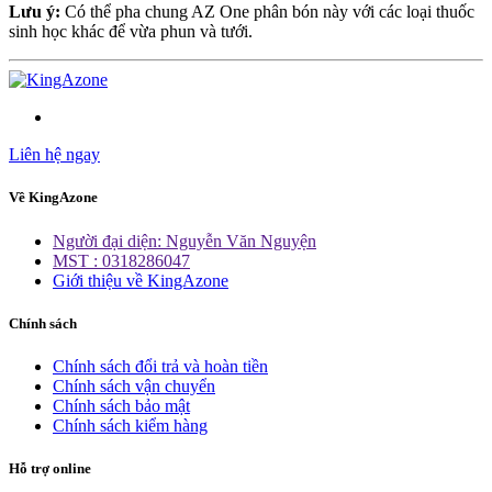
Lưu ý:
Có thể pha chung AZ One phân bón này với các loại thuốc
sinh học khác để vừa phun và tưới.
Liên hệ ngay
Về KingAzone
Người đại diện: Nguyễn Văn Nguyện
MST : 0318286047
Giới thiệu về KingAzone
Chính sách
Chính sách đổi trả và hoàn tiền
Chính sách vận chuyển
Chính sách bảo mật
Chính sách kiểm hàng
Hỗ trợ online