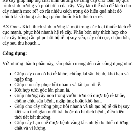
Rễ cây giúp hấp thụ chất dinh dưỡng để cung cấp cho toàn bộ quá
trình sinh trưởng và phát triển của cây. Vậy làm thế nào để kích cho
cây nhanh mọc rễ? có rất nhiều cách trong đó hiệu quả nhất đó
chính là sử dụng các loại phân thuốc kích thích ra rễ.
AZ One - Kích thích sinh trưởng là một trong các loại thuốc kích rễ
cực mạnh, phục hồi nhanh hệ rễ cây. Phân bón này thích hợp cho
các cây trồng cần phục hồi bộ rễ bị suy yếu, cây còi cọc, chậm lớn,
cây sau thu hoạch...
Công dụng:
Với những thành phần này, sản phẩm mang đến các công dụng như:
Giúp cây con có bộ rễ khỏe, chống lại sâu bệnh, khô hạn và
ngập úng.
Giúp cho cây phục hồi nhanh và tái tạo bộ rễ.
Kết hợp tưới gốc lẫn phun lá.
Giúp những cây non trong vườn ươm có được bộ rễ khỏe,
chống chịu sâu bệnh, ngập úng hoặc khô hạn.
Giúp cho cây trồng phục hồi nhanh và tái tạo bộ rễ đã bị suy
kiệt sau thời gian nuôi trái hoặc do bị dịch bệnh, điều kiện
thời tiết bất thường.
Giúp cây hạn chế được bệnh vàng lá sinh lý do thiếu dưỡng
chất và vi lượng.