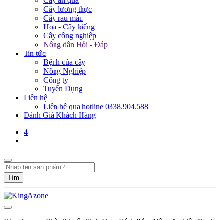
Cây ăn quả
Cây lương thực
Cây rau màu
Hoa - Cây kiểng
Cây công nghiệp
Nông dân Hỏi - Đáp
Tin tức
Bệnh của cây
Nông Nghiệp
Công ty
Tuyển Dụng
Liên hệ
Liên hệ qua hotline 0338.904.588
Đánh Giá Khách Hàng
4
Tìm