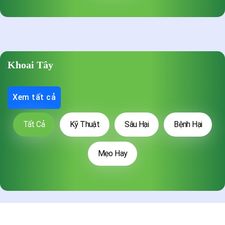
Khoai Tây
Xem tất cả
Tất Cả
Kỹ Thuật
Sâu Hại
Bệnh Hại
Mẹo Hay