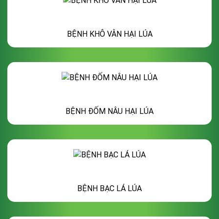
BỆNH KHÔ VẰN HẠI LÚA
BỆNH ĐỐM NÂU HẠI LÚA
BỆNH BẠC LÁ LÚA