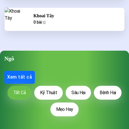
Khoai Tây
0 bài
Ngô
Xem tất cả
Tất Cả
Kỹ Thuật
Sâu Hại
Bệnh Hại
Mẹo Hay