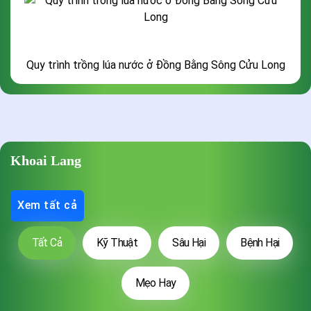
Quy trình trồng lúa nước ở Đồng Bằng Sông Cửu Long
Khoai Lang
Xem tất cả
Tất Cả
Kỹ Thuật
Sâu Hại
Bệnh Hại
Mẹo Hay