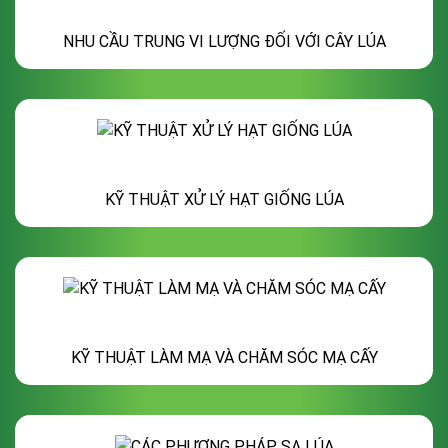
NHU CẦU TRUNG VI LƯỢNG ĐỐI VỚI CÂY LÚA
KỸ THUẬT XỬ LÝ HẠT GIỐNG LÚA
KỸ THUẬT LÀM MẠ VÀ CHĂM SÓC MẠ CẤY