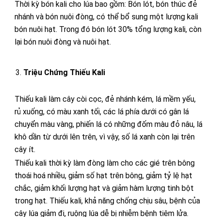
Thời kỳ bón kali cho lúa bao gồm: Bón lót, bón thúc đẻ
nhánh và bón nuôi đòng, có thể bổ sung một lượng kali
bón nuôi hạt. Trong đó bón lót 30% tổng lượng kali, còn
lại bón nuôi đòng và nuôi hạt.
Triệu Chứng Thiếu Kali
Thiếu kali làm cây còi cọc, đẻ nhánh kém, lá mềm yếu,
rủ xuống, có màu xanh tối, các lá phía dưới có gân lá
chuyển màu vàng, phiến lá có những đốm màu đỏ nâu, lá
khô dần từ dưới lên trên, vì vậy, số lá xanh còn lại trên
cây ít.
Thiếu kali thời kỳ làm đòng làm cho các gié trên bông
thoái hoá nhiều, giảm số hạt trên bông, giảm tỷ lệ hạt
chắc, giảm khối lượng hạt và giảm hàm lượng tinh bột
trong hạt. Thiếu kali, khả năng chống chịu sâu, bệnh của
cây lúa giảm đi, ruộng lúa dễ bị nhiễm bệnh tiêm lửa.