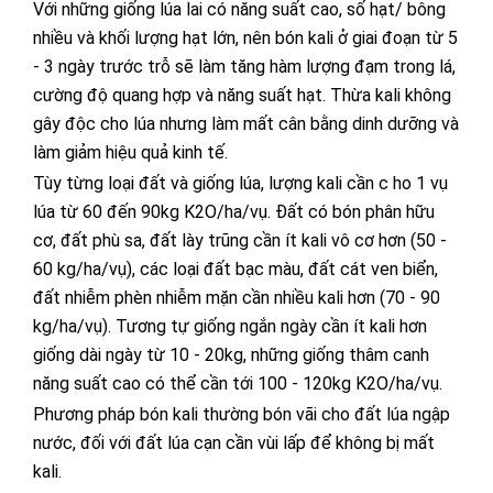
Với những giống lúa lai có năng suất cao, số hạt/ bông
nhiều và khối lượng hạt lớn, nên bón kali ở giai đoạn từ 5
- 3 ngày trước trỗ sẽ làm tăng hàm lượng đạm trong lá,
cường độ quang hợp và năng suất hạt. Thừa kali không
gây độc cho lúa nhưng làm mất cân bằng dinh dưỡng và
làm giảm hiệu quả kinh tế.
Tùy từng loại đất và giống lúa, lượng kali cần c ho 1 vụ
lúa từ 60 đến 90kg K2O/ha/vụ. Đất có bón phân hữu
cơ, đất phù sa, đất lày trũng cần ít kali vô cơ hơn (50 -
60 kg/ha/vụ), các loại đất bạc màu, đất cát ven biển,
đất nhiễm phèn nhiễm mặn cần nhiều kali hơn (70 - 90
kg/ha/vụ). Tương tự giống ngắn ngày cần ít kali hơn
giống dài ngày từ 10 - 20kg, những giống thâm canh
năng suất cao có thể cần tới 100 - 120kg K2O/ha/vụ.
Phương pháp bón kali thường bón vãi cho đất lúa ngập
nước, đối với đất lúa cạn cần vùi lấp để không bị mất
kali.