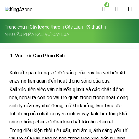
4
Trang chủ
Cây lương thực
Cây Lúa
Kỹ thuật
NHU CẦU PHÂN KALI VỚI CÂY LÚA
Vai Trò Của Phân Kali
Kali rất quan trọng với đời sống của cây lúa với hơn 40
enzyme liên quan đến hoạt động sống của cây.
Kali xúc tiến việc vận chuyển gluxit và các chất đồng
hoá, ngoài ra còn có vai trò quan trọng trong hoạt động
sinh lý của cây như đóng, mở khí khổng, làm tăng độ
linh động của chất nguyên sinh vì vậy, kali làm tăng khả
năng chống chịu với điều kiện bất lợi như chịu rét.
Trong điều kiện thời tiết xấu, trời âm u, ánh sáng yếu thì
vai trò của kali càng rõ hơn trong việc xúc tiến sự hình