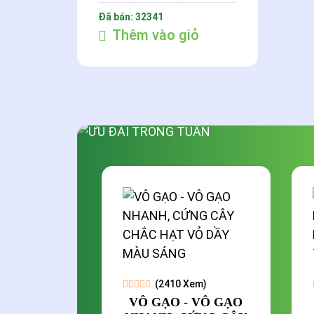
Đã bán: 32341
Thêm vào giỏ
9%
(2410 Xem)
VÔ GẠO - VÔ GẠO