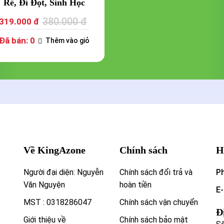
Rễ, Đi Đọt, Sinh Học
Hiệu Quả Cho Cây
380.000 đ
319.000 đ
Trồng
Đã bán: 0
Thêm vào giỏ
Về KingAzone
Chính sách
H
Người đại diện: Nguyễn
Chính sách đổi trả và
P
Văn Nguyện
hoàn tiền
E-
MST : 0318286047
Chính sách vận chuyển
Đ
Giới thiệu về
Chính sách bảo mật