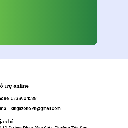
NHANH, 
CHẮC HẠ
119.000 đ
MÀU 
Đã bán: 0
ỗ trợ online
hone:
0338904588
mail:
kingazone.vn@gmail.com
ịa chỉ