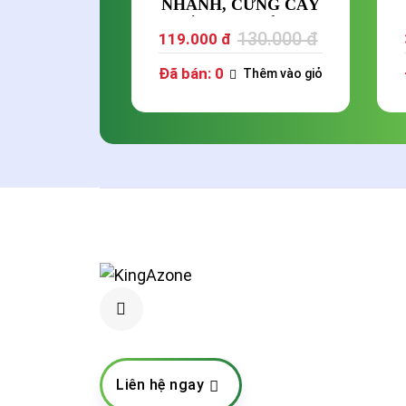
NHANH, CỨNG CÂY
CHẮC HẠT VỎ DẦY
130.000 đ
119.000 đ
MÀU SÁNG
Đã bán: 0
Thêm vào giỏ
Liên hệ ngay